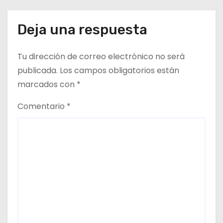
del Altiplano y ANDESS
t
Deja una respuesta
r
a
Tu dirección de correo electrónico no será
d
publicada.
Los campos obligatorios están
marcados con
*
a
Comentario
*
s