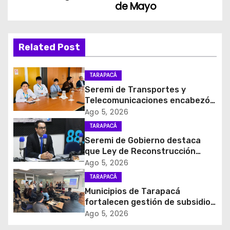
e
de Mayo
g
a
Related Post
c
TARAPACÁ
i
Seremi de Transportes y
Telecomunicaciones encabezó
ó
primera mesa de coordinación
Ago 5, 2026
para el retiro de cables en
TARAPACÁ
n
desuso en Iquique
Seremi de Gobierno destaca
d
que Ley de Reconstrucción
Nacional impulsará la inversión
Ago 5, 2026
e
y el empleo en Tarapacá
TARAPACÁ
Municipios de Tarapacá
e
fortalecen gestión de subsidios
de agua potable en jornada
Ago 5, 2026
n
regional organizada por Aguas