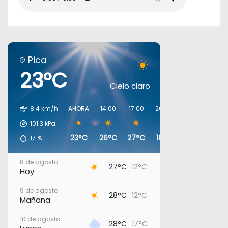
Pica
23°C
Cielo claro
8.4 km/h
AHORA
14:00
17:00
20:00
23:00
02:00
101.3
kPa
23°C
26°C
27°C
18°C
16°C
14°C
17
%
8 de agosto
27°C
12°C
Hoy
9 de agosto
28°C
12°C
Mañana
10 de agosto
28°C
17°C