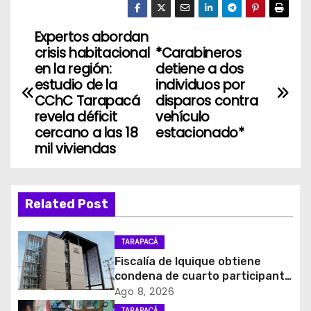
Expertos abordan
N
crisis habitacional
*Carabineros
a
en la región:
detiene a dos
estudio de la
individuos por
v
CChC Tarapacá
disparos contra
revela déficit
vehículo
e
cercano a las 18
estacionado*
mil viviendas
g
a
Related Post
c
i
TARAPACÁ
Fiscalía de Iquique obtiene
ó
condena de cuarto participante
en violento asalto a
Ago 8, 2026
n
comerciante
TARAPACÁ