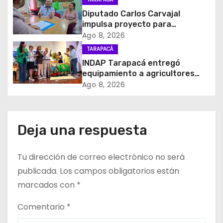
d
Diputado Carlos Carvajal
impulsa proyecto para
e
homenajear en vida al campeón
Ago 8, 2026
mundial Raúl Choque
TARAPACÁ
e
INDAP Tarapacá entregó
equipamiento a agricultores
n
para prevenir la mosca de la
Ago 8, 2026
fruta en Pica
t
r
Deja una respuesta
a
Tu dirección de correo electrónico no será
d
publicada.
Los campos obligatorios están
a
marcados con
*
s
Comentario
*