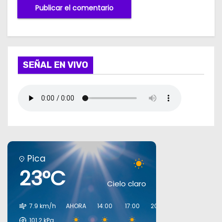
SEÑAL EN VIVO
Pica
23°C
Cielo claro
7.9 km/h
AHORA
14:00
17:00
20:00
23:00
02:00
101.2
kPa