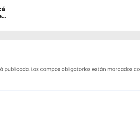
en
empleo en Tarapacá
cá
e
table
 del
á publicada.
Los campos obligatorios están marcados c