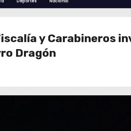
cá
Deportes
Nacional
scalía y Carabineros in
rro Dragón