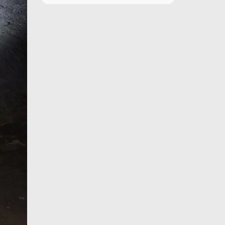
10 de agosto
28°C
15°C
Lunes
11 de agosto
27°C
18°C
Martes
12 de agosto
31°C
19°C
Miércoles
13 de agosto
30°C
19°C
Jueves