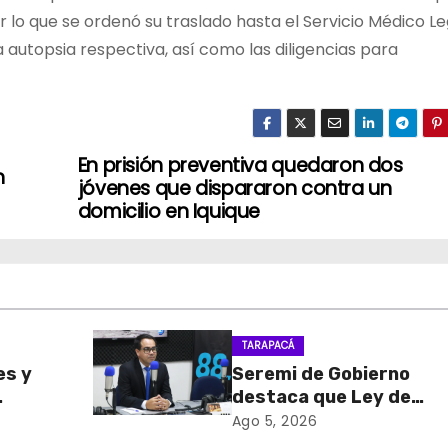
 lo que se ordenó su traslado hasta el Servicio Médico Le
 autopsia respectiva, así como las diligencias para
En prisión preventiva quedaron dos
n
jóvenes que dispararon contra un
domicilio en Iquique
TARAPACÁ
es y
Seremi de Gobierno
destaca que Ley de
sa de
Reconstrucción Nacion
Ago 5, 2026
retiro
impulsará la inversión y