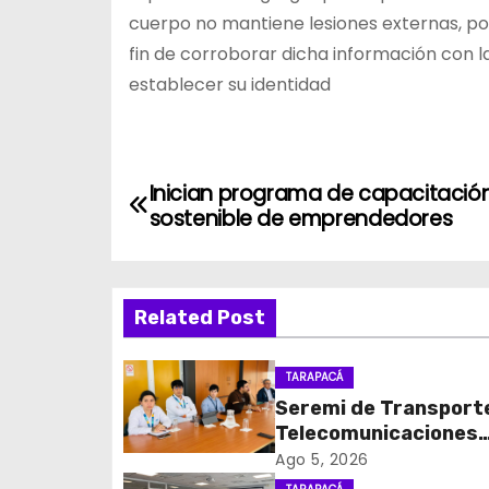
cuerpo no mantiene lesiones externas, por
fin de corroborar dicha información con la
establecer su identidad
N
Inician programa de capacitació
sostenible de emprendedores
a
v
Related Post
e
g
TARAPACÁ
Seremi de Transport
a
Telecomunicaciones
c
encabezó primera me
Ago 5, 2026
coordinación para el 