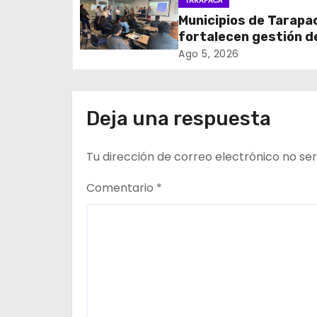
TARAPACÁ
i
de cables en desuso 
Municipios de Tarapa
Iquique
fortalecen gestión d
ó
subsidios de agua po
Ago 5, 2026
n
en jornada regional
organizada por Aguas
d
Altiplano y ANDESS
Deja una respuesta
e
Tu dirección de correo electrónico no ser
e
n
Comentario
*
t
r
a
d