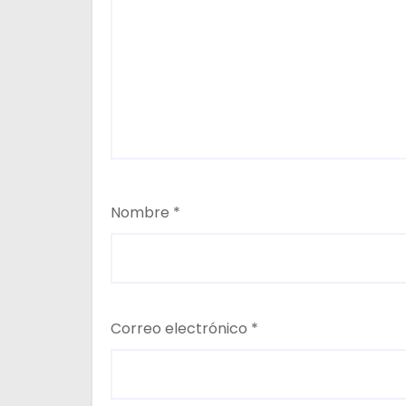
a
s
Nombre
*
Correo electrónico
*