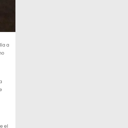
lía a
no
a
e
e el