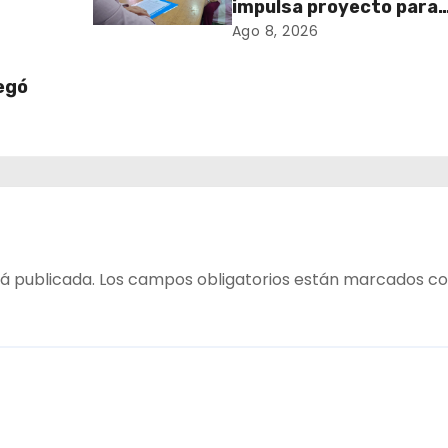
impulsa proyecto para
nto
homenajear en vida al
Ago 8, 2026
e
campeón mundial Raúl
Choque
egó
evenir
en Pica
á publicada.
Los campos obligatorios están marcados c