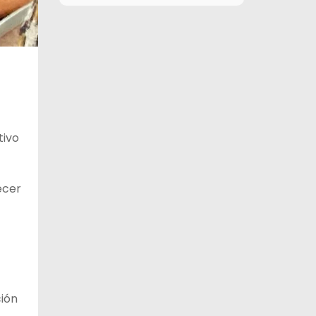
12 de agosto
29°C
15°C
Miércoles
13 de agosto
29°C
19°C
Jueves
14 de agosto
30°C
18°C
Viernes
tivo
15 de agosto
26°C
15°C
Sábado
ecer
ción