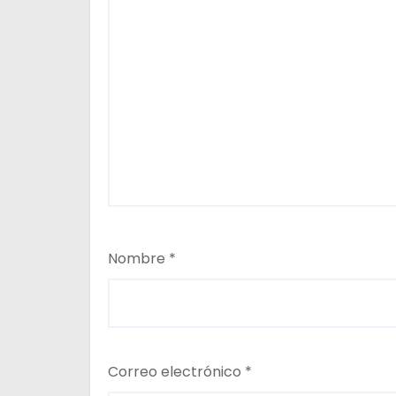
a
d
a
s
Nombre
*
Correo electrónico
*