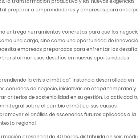
sos, la transformación productiva y las nuevas exigencias
ntal preparar a emprendedores y empresas para anticip
grama entrega herramientas concretas para que los negoci
o como una carga, sino como una oportunidad de innovació
necesita empresas preparadas para enfrentar los desafío
e transformar esos desafíos en nuevas oportunidades
ndiendo la crisis climática”, instancia desarrollada en
ios con ideas de negocio, iniciativas en etapa temprana y
 criterios de sostenibilidad en su gestión. La actividad t
integral sobre el cambio climático, sus causas,
romover el análisis de escenarios futuros aplicados a la
texto regional.
mación presencial de 40 horas, distribuida en seis módu