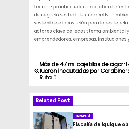
teórico-prácticos, donde se abordarán t
de negocio sostenibles, normativa ambien
sostenible e innovación para la resilienci
actores clave del ecosistema ambiental y
emprendedores, empresas, instituciones y 
Más de 47 mil cajetillas de cigarril
N
fueron incautadas por Carabiner
a
Ruta 5
v
Related Post
e
g
TARAPACÁ
Fiscalía de Iquique o
a