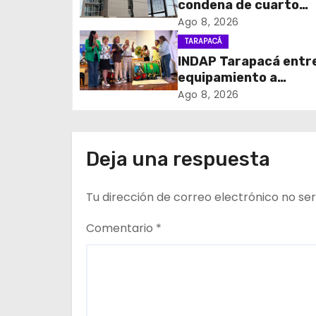
condena de cuarto
c
participante en viole
Ago 8, 2026
asalto a comerciant
TARAPACÁ
i
INDAP Tarapacá entr
equipamiento a
ó
agricultores para pr
Ago 8, 2026
n
la mosca de la fruta 
d
Deja una respuesta
e
Tu dirección de correo electrónico no ser
e
n
Comentario
*
t
r