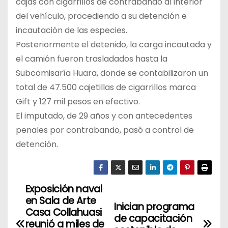
cajas con cigarrillos de contrabando al interior
del vehículo, procediendo a su detención e
incautación de las especies.
Posteriormente el detenido, la carga incautada y
el camión fueron trasladados hasta la
Subcomisaría Huara, donde se contabilizaron un
total de 47.500 cajetillas de cigarrillos marca
Gift y 127 mil pesos en efectivo.
El imputado, de 29 años y con antecedentes
penales por contrabando, pasó a control de
detención.
Exposición naval
N
en Sala de Arte
Inician programa
a
Casa Collahuasi
de capacitación
reunió a miles de