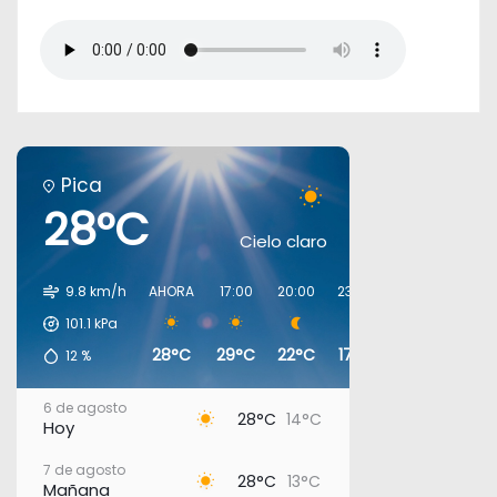
Pica
28°C
Cielo claro
9.8 km/h
AHORA
17:00
20:00
23:00
02:00
05:00
101.1
kPa
28°C
29°C
22°C
17°C
16°C
13°C
12
%
6 de agosto
28°C
14°C
Hoy
7 de agosto
28°C
13°C
Mañana