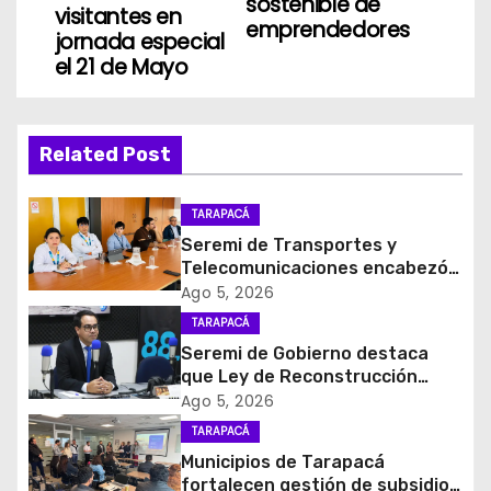
sostenible de
v
visitantes en
emprendedores
jornada especial
e
el 21 de Mayo
g
a
Related Post
c
TARAPACÁ
i
Seremi de Transportes y
Telecomunicaciones encabezó
ó
primera mesa de coordinación
Ago 5, 2026
para el retiro de cables en
TARAPACÁ
n
desuso en Iquique
Seremi de Gobierno destaca
d
que Ley de Reconstrucción
Nacional impulsará la inversión
Ago 5, 2026
e
y el empleo en Tarapacá
TARAPACÁ
Municipios de Tarapacá
e
fortalecen gestión de subsidios