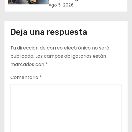
de agua potable en jornada
Ago 5, 2026
n
regional organizada por Aguas
del Altiplano y ANDESS
t
Deja una respuesta
r
a
Tu dirección de correo electrónico no será
d
publicada.
Los campos obligatorios están
marcados con
*
a
Comentario
*
s