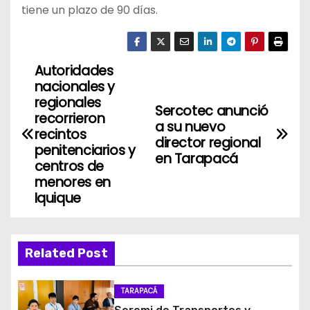
tiene un plazo de 90 días.
Autoridades
N
nacionales y
a
regionales
Sercotec anunció
recorrieron
a su nuevo
v
recintos
director regional
penitenciarios y
en Tarapacá
e
centros de
menores en
g
Iquique
a
c
Related Post
i
TARAPACÁ
ó