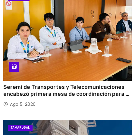
12 de agosto
31°C
15°C
Miércoles
Seremi de Transportes y Telecomunicaciones
encabezó primera mesa de coordinación para el
retiro de cables en desuso en Iquique
Ago 5, 2026
TAMARUGAL