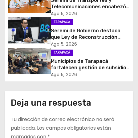
Seremi de Transportes y
Telecomunicaciones encabezó
n
primera mesa de coordinación
Ago 5, 2026
para el retiro de cables en
d
TARAPACÁ
desuso en Iquique
Seremi de Gobierno destaca
e
que Ley de Reconstrucción
Nacional impulsará la inversión
Ago 5, 2026
e
y el empleo en Tarapacá
TARAPACÁ
Municipios de Tarapacá
n
fortalecen gestión de subsidios
de agua potable en jornada
t
Ago 5, 2026
regional organizada por Aguas
del Altiplano y ANDESS
r
a
Deja una respuesta
d
Tu dirección de correo electrónico no será
a
publicada.
Los campos obligatorios están
marcados con
*