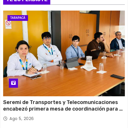
Lunes
11 de agosto
27°C
18°C
Martes
TARAPACÁ
12 de agosto
31°C
19°C
Miércoles
Seremi de Transportes y Telecomunicaciones
encabezó primera mesa de coordinación para el
retiro de cables en desuso en Iquique
Ago 5, 2026