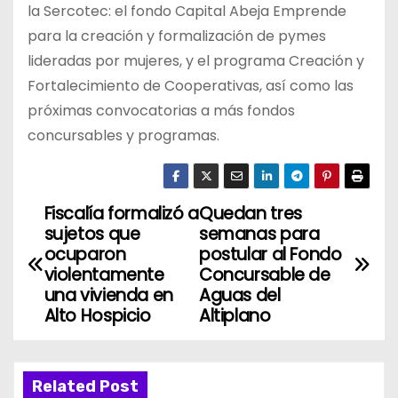
la Sercotec: el fondo Capital Abeja Emprende
para la creación y formalización de pymes
lideradas por mujeres, y el programa Creación y
Fortalecimiento de Cooperativas, así como las
próximas convocatorias a más fondos
concursables y programas.
Fiscalía formalizó a
Quedan tres
N
sujetos que
semanas para
a
ocuparon
postular al Fondo
violentamente
Concursable de
v
una vivienda en
Aguas del
Alto Hospicio
Altiplano
e
g
Related Post