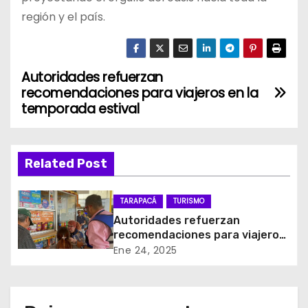
región y el país.
Autoridades refuerzan
N
recomendaciones para viajeros en la
a
temporada estival
v
Related Post
e
g
TARAPACÁ
TURISMO
Autoridades refuerzan
a
recomendaciones para viajeros
en la temporada estival
c
Ene 24, 2025
i