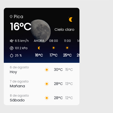
Pica
16°C
Cielo claro
6.5 km/h
AHORA
08:00
11:00
14:00
17:00
20:00
101.2
kPa
16°C
17°C
25°C
29°C
29°C
19°C
25
%
6 de agosto
30°C
15°C
Hoy
7 de agosto
28°C
13°C
Mañana
8 de agosto
28°C
12°C
Sábado
9 de agosto
27°C
12°C