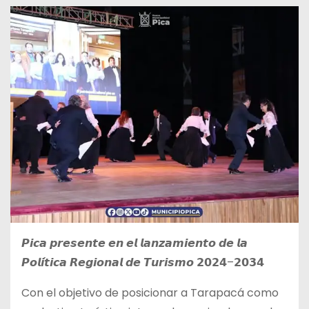
𝙋𝙞𝙘𝙖 𝙥𝙧𝙚𝙨𝙚𝙣𝙩𝙚 𝙚𝙣 𝙚𝙡 𝙡𝙖𝙣𝙯𝙖𝙢𝙞𝙚𝙣𝙩𝙤 𝙙𝙚 𝙡𝙖
𝙋𝙤𝙡𝙞́𝙩𝙞𝙘𝙖 𝙍𝙚𝙜𝙞𝙤𝙣𝙖𝙡 𝙙𝙚 𝙏𝙪𝙧𝙞𝙨𝙢𝙤 𝟮𝟬𝟮𝟰–𝟮𝟬𝟯𝟰
Con el objetivo de posicionar a Tarapacá como