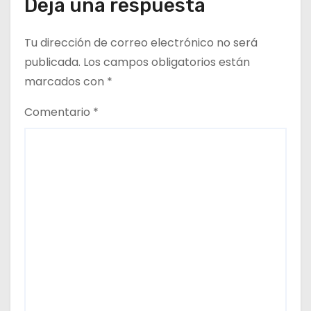
ó
Deja una respuesta
n
Tu dirección de correo electrónico no será
d
publicada.
Los campos obligatorios están
marcados con
*
e
Comentario
*
e
n
t
r
a
d
a