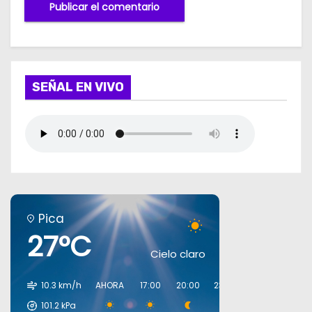
SEÑAL EN VIVO
Pica
27°C
Cielo claro
10.3 km/h
AHORA
17:00
20:00
23:00
02:00
05:0
101.2
kPa