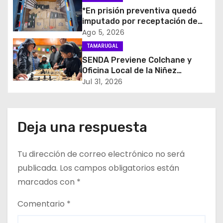
d
*En prisión preventiva quedó
e
imputado por receptación de
cigarrillos avaluados en $1.600
Ago 5, 2026
e
millones*
TAMARUGAL
SENDA Previene Colchane y
n
Oficina Local de la Niñez
promueven el buen uso del
t
Jul 31, 2026
tiempo libre con jornada
recreativa de ajedrez
r
a
Deja una respuesta
d
Tu dirección de correo electrónico no será
a
publicada.
Los campos obligatorios están
marcados con
*
s
Comentario
*