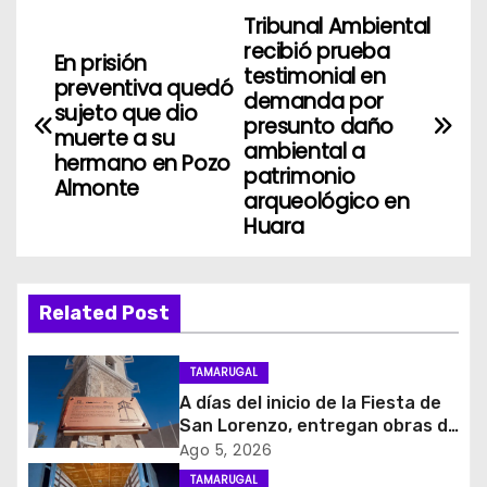
Tribunal Ambiental
N
recibió prueba
En prisión
a
testimonial en
preventiva quedó
demanda por
sujeto que dio
v
presunto daño
muerte a su
ambiental a
hermano en Pozo
e
patrimonio
Almonte
arqueológico en
g
Huara
a
c
Related Post
i
TAMARUGAL
ó
A días del inicio de la Fiesta de
San Lorenzo, entregan obras de
n
emergencia para resguardar su
Ago 5, 2026
histórico campanario
TAMARUGAL