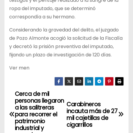
testigos y el peritaje realizado a la sangre de la
ropa del imputado, que se determinó
correspondía a su hermano.
Considerando la gravedad del delito, el juzgado
de Pozo Almonte acogió la solicitud de la Fiscalía
y decretó la prisión preventiva del imputado,
fijando un plazo de investigación de 120 días.
Ver men
Cerca de mil
N
personas llegaron
Carabineros
a
a las salitreras
incauta más de 27
para recorrer el
mil cajetillas de
v
patrimonio
cigarrillos
industrial y