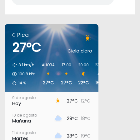
Pica
27°C
Cielo claro
8.1 km/h
AHORA
17:00
20:00
23:00
02:00
05:00
100.8
kPa
27°C
27°C
22°C
18°C
19°C
19°C
14
%
9 de agosto
27°C
12°C
Hoy
10 de agosto
29°C
18°C
Mañana
11 de agosto
28°C
19°C
Martes