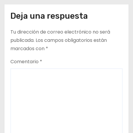
t
Deja una respuesta
r
a
Tu dirección de correo electrónico no será
d
publicada.
Los campos obligatorios están
marcados con
*
a
Comentario
*
s