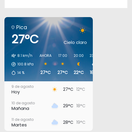
Pica
27°C
Cielo claro
8.1 km/h
AHORA
17:00
20:00
23:00
02:00
05:00
100.8
kPa
27°C
27°C
22°C
18°C
19°C
19°C
14
%
9 de agosto
27°C
12°C
Hoy
10 de agosto
29°C
18°C
Mañana
11 de agosto
28°C
19°C
Martes