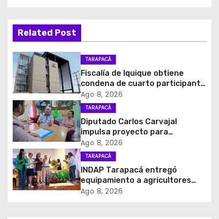
g
a
Related Post
c
TARAPACÁ
i
Fiscalía de Iquique obtiene
condena de cuarto participante
ó
en violento asalto a
Ago 8, 2026
comerciante
TARAPACÁ
n
Diputado Carlos Carvajal
d
impulsa proyecto para
homenajear en vida al campeón
Ago 8, 2026
e
mundial Raúl Choque
TARAPACÁ
INDAP Tarapacá entregó
e
equipamiento a agricultores
para prevenir la mosca de la
Ago 8, 2026
n
fruta en Pica
t