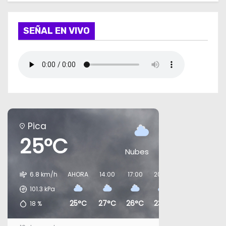
SEÑAL EN VIVO
Pica
25°C
Nubes
6.8 km/h
AHORA
14:00
17:00
20:00
23:00
02:0
101.3
kPa
25°C
27°C
26°C
23°C
24°C
22°
18
%