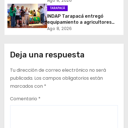
e
Ago 8, 2026
mundial Raúl Choque
TARAPACÁ
e
INDAP Tarapacá entregó
equipamiento a agricultores
n
para prevenir la mosca de la
Ago 8, 2026
fruta en Pica
t
r
Deja una respuesta
a
Tu dirección de correo electrónico no será
d
publicada.
Los campos obligatorios están
a
marcados con
*
s
Comentario
*