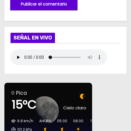
SEÑAL EN VIVO
Pica
15°C
Cielo claro
6.8 km/h
AHORA
05:00
08:00
11:00
14:00
17:00
101.2
kPa