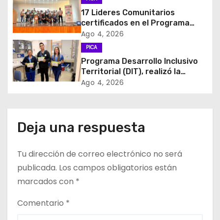
d
17 Lideres Comunitarios
e
certificados en el Programa
MÁS AMA
Ago 4, 2026
e
PICA
Programa Desarrollo Inclusivo
n
Territorial (DIT), realizó la
entrega de Cajas de Regulación
t
Ago 4, 2026
en dependencias de DIDECO y
del CESFAM Dr. Juan Marqués
r
Vismara.
a
Deja una respuesta
d
Tu dirección de correo electrónico no será
a
publicada.
Los campos obligatorios están
marcados con
*
s
Comentario
*