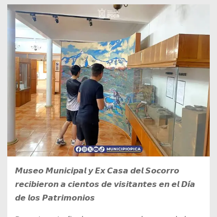
𝙈𝙪𝙨𝙚𝙤 𝙈𝙪𝙣𝙞𝙘𝙞𝙥𝙖𝙡 𝙮 𝙀𝙭 𝘾𝙖𝙨𝙖 𝙙𝙚𝙡 𝙎𝙤𝙘𝙤𝙧𝙧𝙤
𝙧𝙚𝙘𝙞𝙗𝙞𝙚𝙧𝙤𝙣 𝙖 𝙘𝙞𝙚𝙣𝙩𝙤𝙨 𝙙𝙚 𝙫𝙞𝙨𝙞𝙩𝙖𝙣𝙩𝙚𝙨 𝙚𝙣 𝙚𝙡 𝘿𝙞́𝙖
𝙙𝙚 𝙡𝙤𝙨 𝙋𝙖𝙩𝙧𝙞𝙢𝙤𝙣𝙞𝙤𝙨