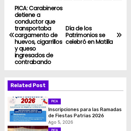
PICA: Carabineros
N
detiene a
a
conductor que
transportaba
Día de los
v
cargamento de
Patrimonios se
huevos, cigarrillos
celebró en Matilla
e
y queso
ingresados de
g
contrabando
a
c
Related Post
i
PICA
ó
Inscripciones para las Ramadas
de Fiestas Patrias 2026
n
Ago 5, 2026
PICA