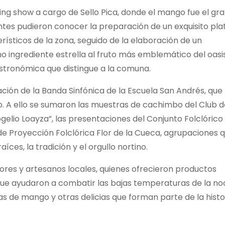
ng show a cargo de Sello Pica, donde el mango fue el gr
antes pudieron conocer la preparación de un exquisito pla
ísticos de la zona, seguido de la elaboración de un
 ingrediente estrella al fruto más emblemático del oasis
astronómica que distingue a la comuna.
ación de la Banda Sinfónica de la Escuela San Andrés, que
io. A ello se sumaron las muestras de cachimbo del Club 
elio Loayza”, las presentaciones del Conjunto Folclórico
de Proyección Folclórica Flor de la Cueca, agrupaciones 
ces, la tradición y el orgullo nortino.
res y artesanos locales, quienes ofrecieron productos
 que ayudaron a combatir las bajas temperaturas de la no
as de mango y otras delicias que forman parte de la histo