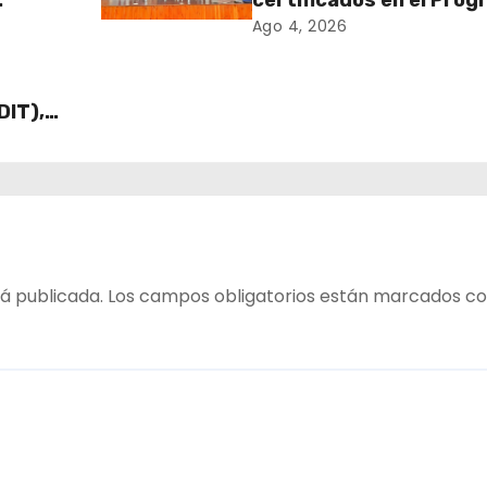
certificados en el Pro
MÁS AMA
Ago 4, 2026
DIT),
 Cajas
ECO y
á publicada.
Los campos obligatorios están marcados c