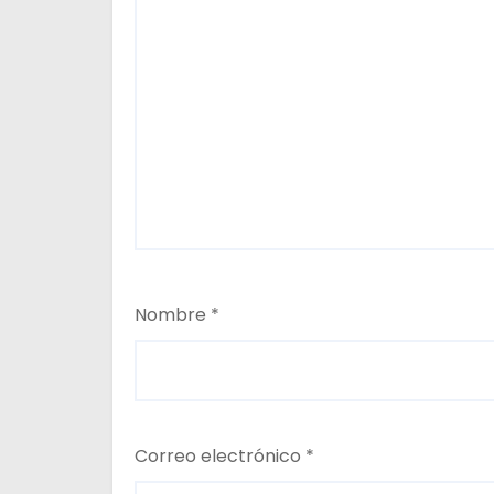
a
d
a
s
Nombre
*
Correo electrónico
*