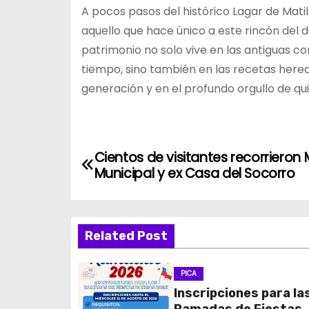
A pocos pasos del histórico Lagar de Mati
aquello que hace único a este rincón del 
patrimonio no solo vive en las antiguas co
tiempo, sino también en las recetas here
generación y en el profundo orgullo de q
N
Cientos de visitantes recorrieron
Municipal y ex Casa del Socorro
a
v
Related Post
e
g
PICA
Inscripciones para la
a