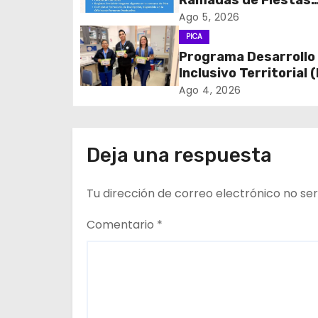
Ramadas de Fiestas
c
Patrias 2026
Ago 5, 2026
PICA
i
Programa Desarrollo
Inclusivo Territorial (
ó
realizó la entrega de
Ago 4, 2026
n
de Regulación en
dependencias de DID
d
del CESFAM Dr. Juan
Deja una respuesta
Marqués Vismara.
e
Tu dirección de correo electrónico no ser
e
n
Comentario
*
t
r