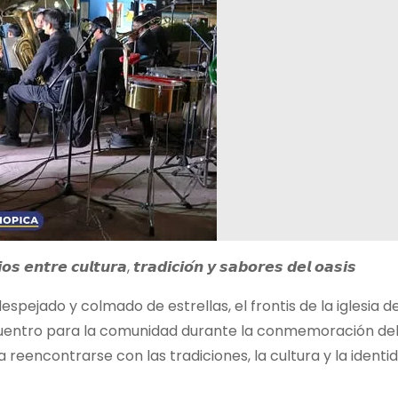
𝙞𝙤𝙨 𝙚𝙣𝙩𝙧𝙚 𝙘𝙪𝙡𝙩𝙪𝙧𝙖, 𝙩𝙧𝙖𝙙𝙞𝙘𝙞𝙤́𝙣 𝙮 𝙨𝙖𝙗𝙤𝙧𝙚𝙨 𝙙𝙚𝙡 𝙤𝙖𝙨𝙞𝙨
espejado y colmado de estrellas, el frontis de la iglesia d
cuentro para la comunidad durante la conmemoración del
a reencontrarse con las tradiciones, la cultura y la identi