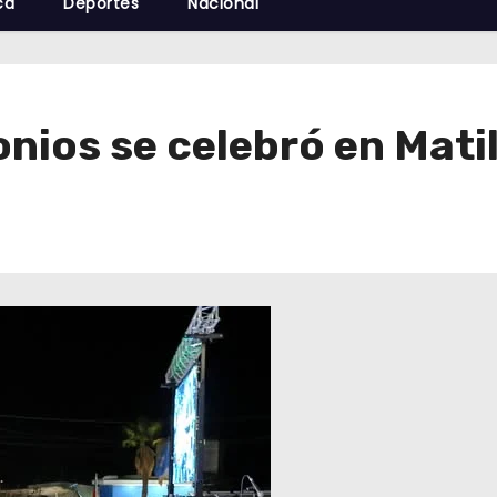
cá
Deportes
Nacional
onios se celebró en Matil