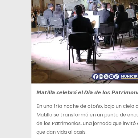
𝙈𝙖𝙩𝙞𝙡𝙡𝙖 𝙘𝙚𝙡𝙚𝙗𝙧𝙤́ 𝙚𝙡 𝘿𝙞́𝙖 𝙙𝙚 𝙡𝙤𝙨 𝙋𝙖𝙩𝙧𝙞𝙢𝙤𝙣
En una fría noche de otoño, bajo un cielo d
Matilla se transformó en un punto de en
de los Patrimonios, una jornada que invitó 
que dan vida al oasis.