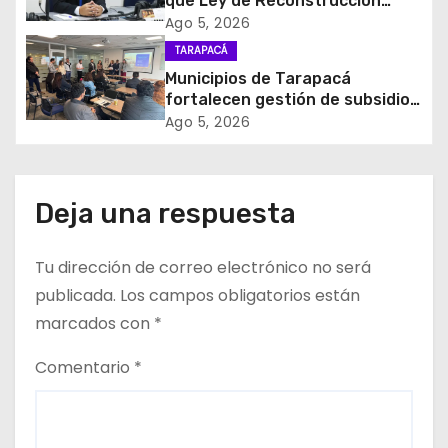
d
que Ley de Reconstrucción
Nacional impulsará la inversión
Ago 5, 2026
e
y el empleo en Tarapacá
TARAPACÁ
Municipios de Tarapacá
e
fortalecen gestión de subsidios
de agua potable en jornada
Ago 5, 2026
n
regional organizada por Aguas
del Altiplano y ANDESS
t
Deja una respuesta
r
a
Tu dirección de correo electrónico no será
d
publicada.
Los campos obligatorios están
marcados con
*
a
Comentario
*
s