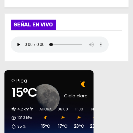
SEÑAL EN VIVO
Pica
15°C
Cielo claro
4.2 km/h
AHORA
08:00
11:00
14:00
17:00
20:00
101.3
kPa
15°C
17°C
23°C
27°C
27°C
17°C
35
%