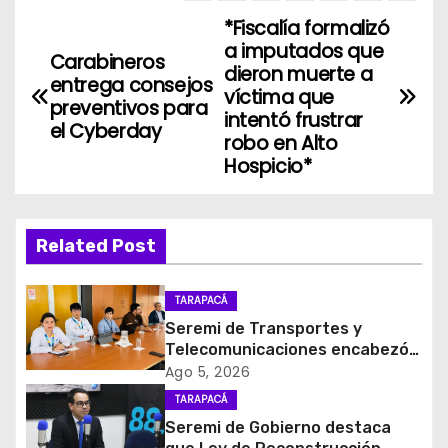
*Fiscalía formalizó
N
a imputados que
Carabineros
a
dieron muerte a
entrega consejos
víctima que
preventivos para
v
intentó frustrar
el Cyberday
robo en Alto
e
Hospicio*
g
a
Related Post
c
TARAPACÁ
i
Seremi de Transportes y
Telecomunicaciones encabezó
ó
primera mesa de coordinación
Ago 5, 2026
para el retiro de cables en
TARAPACÁ
n
desuso en Iquique
Seremi de Gobierno destaca