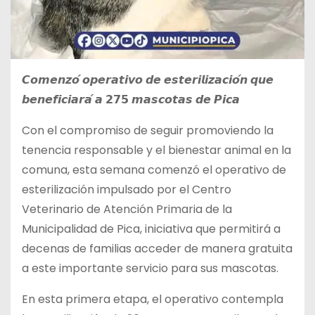
𝘾𝙤𝙢𝙚𝙣𝙯𝙤́ 𝙤𝙥𝙚𝙧𝙖𝙩𝙞𝙫𝙤 𝙙𝙚 𝙚𝙨𝙩𝙚𝙧𝙞𝙡𝙞𝙯𝙖𝙘𝙞𝙤́𝙣 𝙦𝙪𝙚
𝙗𝙚𝙣𝙚𝙛𝙞𝙘𝙞𝙖𝙧𝙖́ 𝙖 𝟮𝟳𝟱 𝙢𝙖𝙨𝙘𝙤𝙩𝙖𝙨 𝙙𝙚 𝙋𝙞𝙘𝙖
Con el compromiso de seguir promoviendo la
tenencia responsable y el bienestar animal en la
comuna, esta semana comenzó el operativo de
esterilización impulsado por el Centro
Veterinario de Atención Primaria de la
Municipalidad de Pica, iniciativa que permitirá a
decenas de familias acceder de manera gratuita
a este importante servicio para sus mascotas.
En esta primera etapa, el operativo contempla