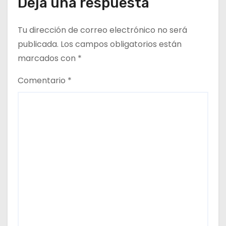
Deja una respuesta
t
Tu dirección de correo electrónico no será
r
publicada.
Los campos obligatorios están
a
marcados con
*
d
Comentario
*
a
s