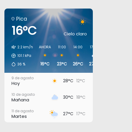
Pica
16°C
Cielo claro
2.2 km/h
AHORA
11:00
14:00
17:00
20:00
23:00
101.1
kPa
16°C
23°C
26°C
27°C
19°C
18°C
36
%
9 de agosto
28°C
12°C
Hoy
10 de agosto
30°C
18°C
Mañana
11 de agosto
27°C
17°C
Martes
12 de agosto
29°C
15°C