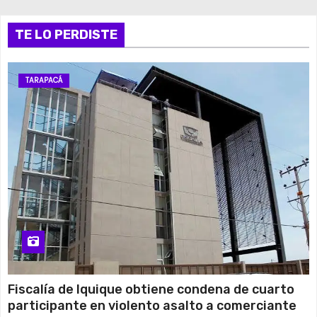
Miércoles
13 de agosto
TE LO PERDISTE
29°C
19°C
Jueves
14 de agosto
30°C
18°C
Viernes
TARAPACÁ
15 de agosto
26°C
15°C
Sábado
Fiscalía de Iquique obtiene condena de cuarto
participante en violento asalto a comerciante