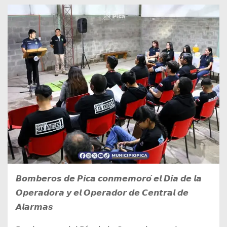
𝘽𝙤𝙢𝙗𝙚𝙧𝙤𝙨 𝙙𝙚 𝙋𝙞𝙘𝙖 𝙘𝙤𝙣𝙢𝙚𝙢𝙤𝙧𝙤́ 𝙚𝙡 𝘿𝙞́𝙖 𝙙𝙚 𝙡𝙖
𝙊𝙥𝙚𝙧𝙖𝙙𝙤𝙧𝙖 𝙮 𝙚𝙡 𝙊𝙥𝙚𝙧𝙖𝙙𝙤𝙧 𝙙𝙚 𝘾𝙚𝙣𝙩𝙧𝙖𝙡 𝙙𝙚
𝘼𝙡𝙖𝙧𝙢𝙖𝙨