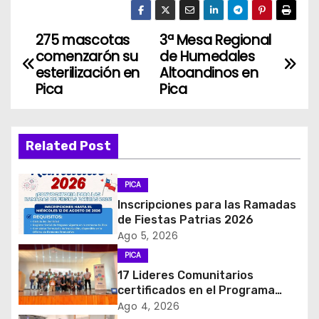
275 mascotas
3ª Mesa Regional
N
comenzarón su
de Humedales
a
esterilización en
Altoandinos en
Pica
Pica
v
e
Related Post
g
PICA
a
Inscripciones para las Ramadas
c
de Fiestas Patrias 2026
Ago 5, 2026
i
PICA
17 Lideres Comunitarios
ó
certificados en el Programa
MÁS AMA
Ago 4, 2026
n