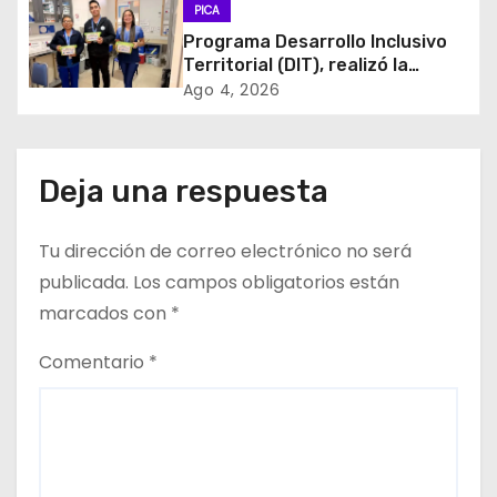
PICA
d
Programa Desarrollo Inclusivo
Territorial (DIT), realizó la
e
entrega de Cajas de Regulación
Ago 4, 2026
en dependencias de DIDECO y
e
del CESFAM Dr. Juan Marqués
Vismara.
n
Deja una respuesta
t
Tu dirección de correo electrónico no será
r
publicada.
Los campos obligatorios están
a
marcados con
*
d
Comentario
*
a
s