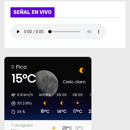
SEÑAL EN VIVO
Pica
15°C
Cielo claro
6.8 km/h
AHORA
05:00
08:00
11:00
14:00
17:00
101.2
kPa
15°C
14°C
17°C
23°C
27°C
27°
34
%
7 de agosto
28°C
13°C