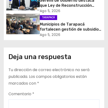
Seremi de Gobierno destaca
n
que Ley de Reconstrucción
Nacional impulsará la inversión
d
Ago 5, 2026
y el empleo en Tarapacá
TARAPACÁ
e
Municipios de Tarapacá
fortalecen gestión de subsidios
e
de agua potable en jornada
Ago 5, 2026
regional organizada por Aguas
n
del Altiplano y ANDESS
t
Deja una respuesta
r
Tu dirección de correo electrónico no será
a
publicada.
Los campos obligatorios están
d
marcados con
*
a
Comentario
*
s