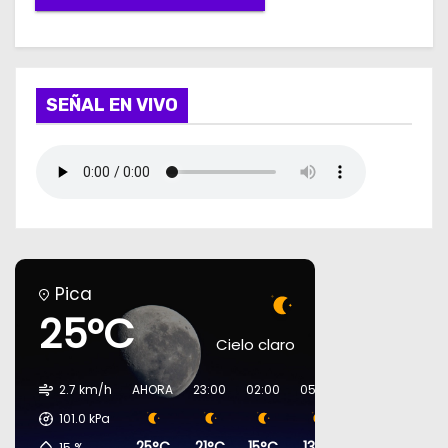
SEÑAL EN VIVO
Pica
25°C
Cielo claro
2.7 km/h
AHORA
23:00
02:00
05:00
08:00
11:00
101.0
kPa
25°C
21°C
15°C
13°C
17°C
24°C
15
%