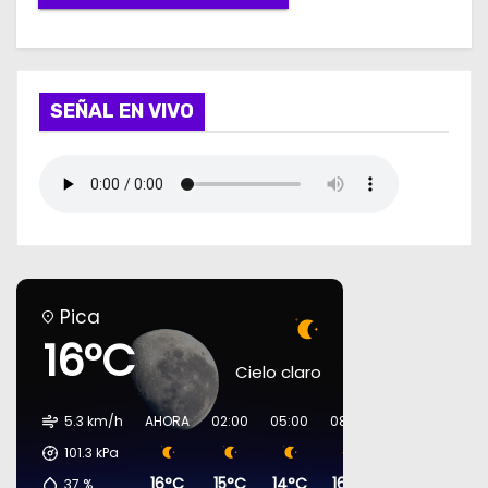
SEÑAL EN VIVO
Pica
16°C
Cielo claro
5.3 km/h
AHORA
02:00
05:00
08:00
11:00
14:00
101.3
kPa
16°C
15°C
14°C
16°C
23°C
27°C
37
%