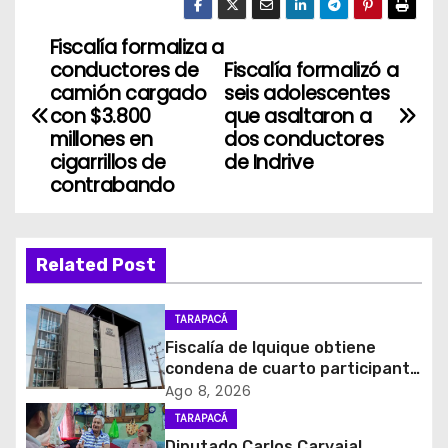
Fiscalía formaliza a
N
conductores de
Fiscalía formalizó a
a
camión cargado
seis adolescentes
con $3.800
que asaltaron a
v
millones en
dos conductores
cigarrillos de
de Indrive
e
contrabando
g
a
Related Post
c
TARAPACÁ
i
Fiscalía de Iquique obtiene
condena de cuarto participante
ó
en violento asalto a
Ago 8, 2026
comerciante
TARAPACÁ
n
Diputado Carlos Carvajal