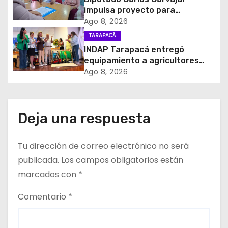
d
impulsa proyecto para
homenajear en vida al campeón
Ago 8, 2026
e
mundial Raúl Choque
TARAPACÁ
INDAP Tarapacá entregó
e
equipamiento a agricultores
para prevenir la mosca de la
Ago 8, 2026
n
fruta en Pica
t
Deja una respuesta
r
a
Tu dirección de correo electrónico no será
d
publicada.
Los campos obligatorios están
marcados con
*
a
Comentario
*
s