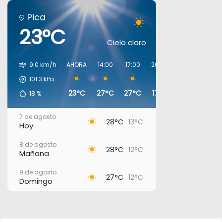
Pica
23°C
Cielo claro
9.0 km/h
AHORA
14:00
17:00
20:00
23:00
02:00
101.3
kPa
23°C
27°C
27°C
17°C
15°C
13°C
18
%
7 de agosto
28°C
13°C
Hoy
8 de agosto
28°C
12°C
Mañana
9 de agosto
27°C
12°C
Domingo
10 de agosto
26°C
17°C
Lunes