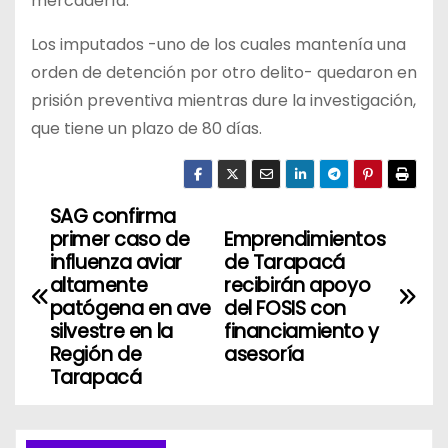
mercadería.
Los imputados -uno de los cuales mantenía una
orden de detención por otro delito- quedaron en
prisión preventiva mientras dure la investigación,
que tiene un plazo de 80 días.
SAG confirma
N
primer caso de
Emprendimientos
a
influenza aviar
de Tarapacá
altamente
recibirán apoyo
v
patógena en ave
del FOSIS con
silvestre en la
financiamiento y
e
Región de
asesoría
Tarapacá
g
a