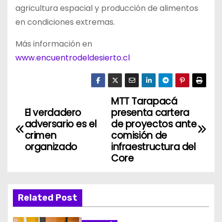
agricultura espacial y producción de alimentos
en condiciones extremas.
Más información en
www.encuentrodeldesierto.cl
MTT Tarapacá
N
El verdadero
presenta cartera
a
adversario es el
de proyectos ante
crimen
comisión de
v
organizado
infraestructura del
Core
e
g
Related Post
a