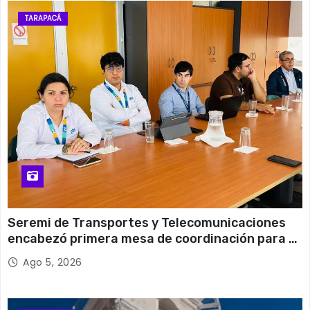
11 de agosto
28°C
20°C
Martes
TARAPACÁ
12 de agosto
29°C
15°C
Miércoles
Seremi de Transportes y Telecomunicaciones
encabezó primera mesa de coordinación para el
retiro de cables en desuso en Iquique
Ago 5, 2026