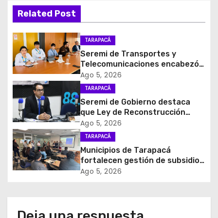
a
Related Post
c
i
TARAPACÁ
Seremi de Transportes y
ó
Telecomunicaciones encabezó
primera mesa de coordinación
Ago 5, 2026
n
para el retiro de cables en
TARAPACÁ
desuso en Iquique
d
Seremi de Gobierno destaca
que Ley de Reconstrucción
e
Nacional impulsará la inversión
Ago 5, 2026
y el empleo en Tarapacá
TARAPACÁ
e
Municipios de Tarapacá
fortalecen gestión de subsidios
n
de agua potable en jornada
Ago 5, 2026
regional organizada por Aguas
t
del Altiplano y ANDESS
r
Deja una respuesta