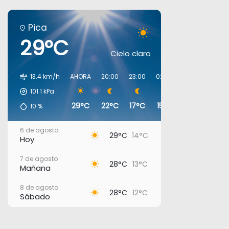
Pica
29°C
Cielo claro
13.4 km/h
AHORA
20:00
23:00
02:00
05:00
08:0
101.1
kPa
29°C
22°C
17°C
15°C
13°C
17°C
10
%
6 de agosto
29°C
14°C
Hoy
7 de agosto
28°C
13°C
Mañana
8 de agosto
28°C
12°C
Sábado
9 de agosto
26°C
11°C
Domingo