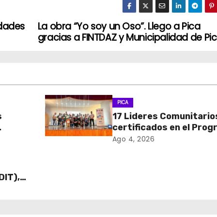
idades
La obra “Yo soy un Oso”. Llego a Pica
gracias a FINTDAZ y Municipalidad de Pi
PICA
s
17 Lideres Comunitario
certificados en el Pro
MÁS AMA
Ago 4, 2026
DIT),
 Cajas
ECO y