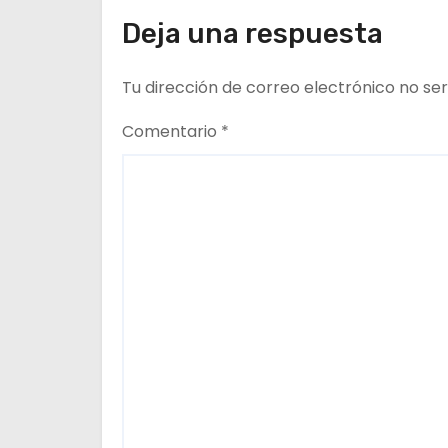
del CESFAM Dr. Juan
d
Deja una respuesta
Marqués Vismara.
e
Tu dirección de correo electrónico no ser
e
Comentario
*
n
t
r
a
d
a
s