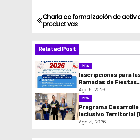
Charla de formalización de activ
N
productivas
a
v
Related Post
e
PICA
g
Inscripciones para la
Ramadas de Fiestas
a
Patrias 2026
Ago 5, 2026
c
PICA
Programa Desarrollo
i
Inclusivo Territorial (
realizó la entrega de
ó
Ago 4, 2026
de Regulación en
n
dependencias de DID