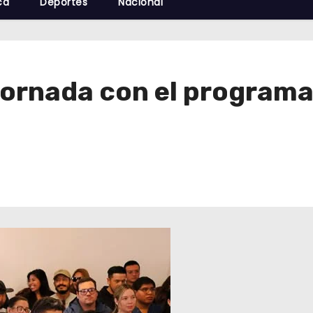
cá
Deportes
Nacional
jornada con el program