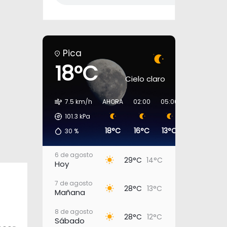
Pica
18°C
Cielo claro
7.5 km/h
AHORA
02:00
05:00
08:00
11:
101.3
kPa
18°C
16°C
13°C
17°C
23
30
%
6 de agosto
29°C
14°C
Hoy
7 de agosto
28°C
13°C
Mañana
8 de agosto
28°C
12°C
Sábado