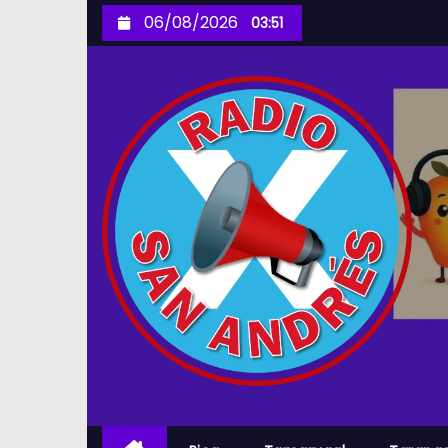
S
06/08/2026
03:51
k
i
p
t
o
c
o
n
t
e
n
t