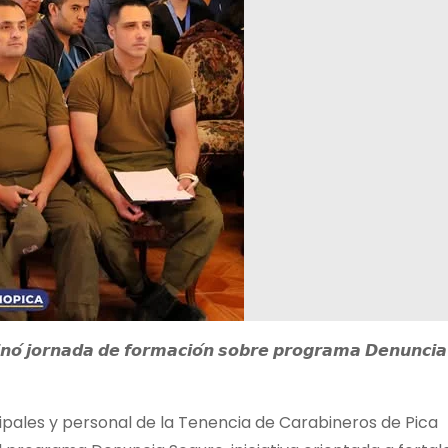
𝙙𝙞𝙣𝙤́ 𝙟𝙤𝙧𝙣𝙖𝙙𝙖 𝙙𝙚 𝙛𝙤𝙧𝙢𝙖𝙘𝙞𝙤́𝙣 𝙨𝙤𝙗𝙧𝙚 𝙥𝙧𝙤𝙜𝙧𝙖𝙢𝙖 𝘿𝙚𝙣𝙪𝙣𝙘𝙞𝙖
pales y personal de la Tenencia de Carabineros de Pica