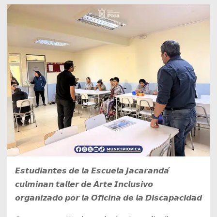
𝙀𝙨𝙩𝙪𝙙𝙞𝙖𝙣𝙩𝙚𝙨 𝙙𝙚 𝙡𝙖 𝙀𝙨𝙘𝙪𝙚𝙡𝙖 𝙅𝙖𝙘𝙖𝙧𝙖𝙣𝙙𝙖́
𝙘𝙪𝙡𝙢𝙞𝙣𝙖𝙣 𝙩𝙖𝙡𝙡𝙚𝙧 𝙙𝙚 𝘼𝙧𝙩𝙚 𝙄𝙣𝙘𝙡𝙪𝙨𝙞𝙫𝙤
𝙤𝙧𝙜𝙖𝙣𝙞𝙯𝙖𝙙𝙤 𝙥𝙤𝙧 𝙡𝙖 𝙊𝙛𝙞𝙘𝙞𝙣𝙖 𝙙𝙚 𝙡𝙖 𝘿𝙞𝙨𝙘𝙖𝙥𝙖𝙘𝙞𝙙𝙖𝙙