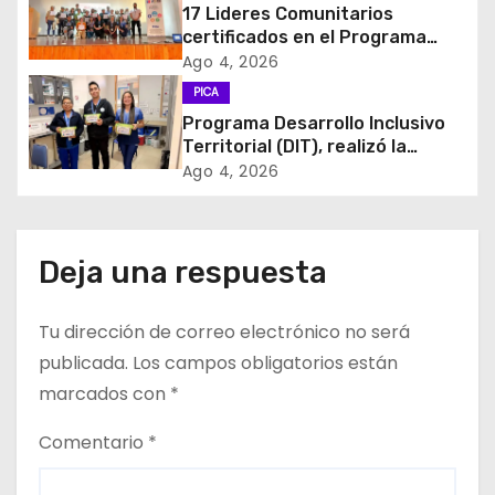
17 Lideres Comunitarios
n
certificados en el Programa
MÁS AMA
d
Ago 4, 2026
PICA
e
Programa Desarrollo Inclusivo
Territorial (DIT), realizó la
e
entrega de Cajas de Regulación
Ago 4, 2026
en dependencias de DIDECO y
n
del CESFAM Dr. Juan Marqués
Vismara.
t
Deja una respuesta
r
Tu dirección de correo electrónico no será
a
publicada.
Los campos obligatorios están
d
marcados con
*
a
Comentario
*
s