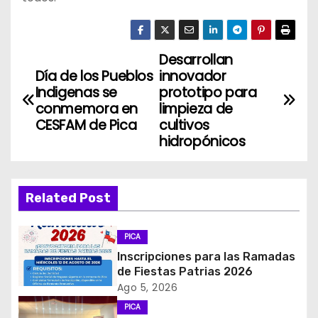
Desarrollan
N
Día de los Pueblos
innovador
a
Indigenas se
prototipo para
conmemora en
limpieza de
v
CESFAM de Pica
cultivos
hidropónicos
e
g
Related Post
a
c
PICA
Inscripciones para las Ramadas
i
de Fiestas Patrias 2026
Ago 5, 2026
ó
PICA