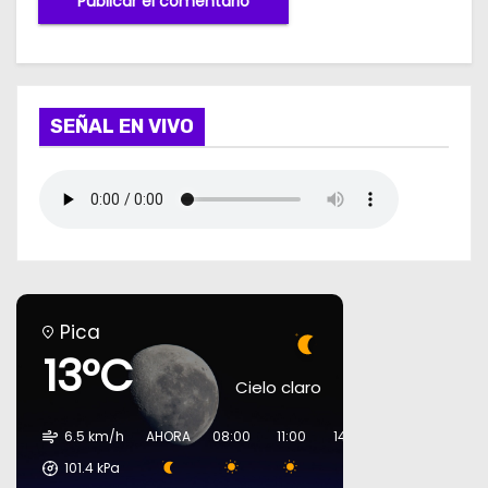
SEÑAL EN VIVO
Pica
13°C
Cielo claro
6.5 km/h
AHORA
08:00
11:00
14:00
17:00
20:00
101.4
kPa