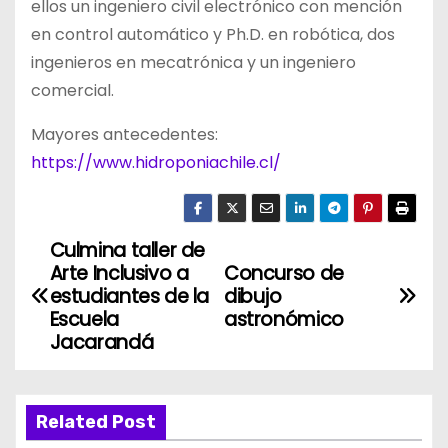
ellos un ingeniero civil electrónico con mención
en control automático y Ph.D. en robótica, dos
ingenieros en mecatrónica y un ingeniero
comercial.
Mayores antecedentes:
https://www.hidroponiachile.cl/
Culmina taller de
N
Arte Inclusivo a
Concurso de
a
estudiantes de la
dibujo
Escuela
astronómico
v
Jacarandá
e
g
Related Post