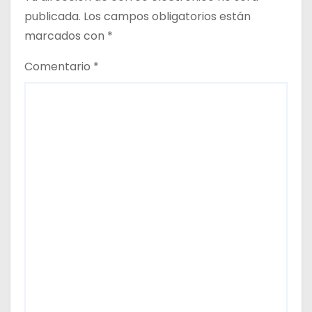
publicada.
Los campos obligatorios están
a
marcados con
*
d
Comentario
*
a
s