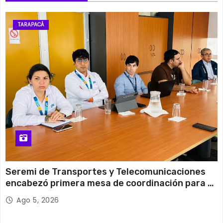
11 de agosto
29°C
18°C
Martes
TARAPACÁ
12 de agosto
30°C
14°C
Miércoles
Seremi de Transportes y Telecomunicaciones
encabezó primera mesa de coordinación para el
retiro de cables en desuso en Iquique
Ago 5, 2026