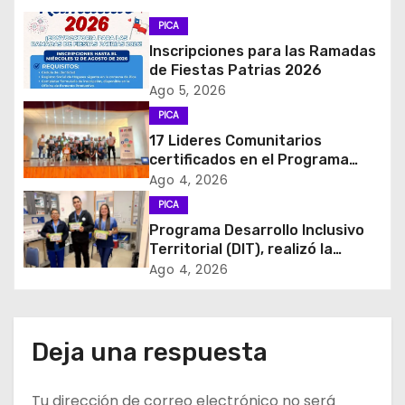
a
PICA
c
Inscripciones para las Ramadas
de Fiestas Patrias 2026
i
Ago 5, 2026
PICA
ó
17 Lideres Comunitarios
certificados en el Programa
n
MÁS AMA
Ago 4, 2026
d
PICA
Programa Desarrollo Inclusivo
e
Territorial (DIT), realizó la
entrega de Cajas de Regulación
Ago 4, 2026
e
en dependencias de DIDECO y
del CESFAM Dr. Juan Marqués
n
Vismara.
Deja una respuesta
t
r
Tu dirección de correo electrónico no será