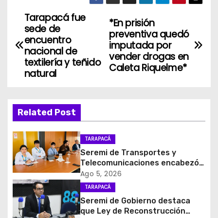
Tarapacá fue
N
*En prisión
sede de
preventiva quedó
a
encuentro
imputada por
nacional de
vender drogas en
v
textilería y teñido
Caleta Riquelme*
natural
e
g
Related Post
a
c
TARAPACÁ
Seremi de Transportes y
i
Telecomunicaciones encabezó
primera mesa de coordinación
Ago 5, 2026
ó
para el retiro de cables en
TARAPACÁ
desuso en Iquique
Seremi de Gobierno destaca
n
que Ley de Reconstrucción