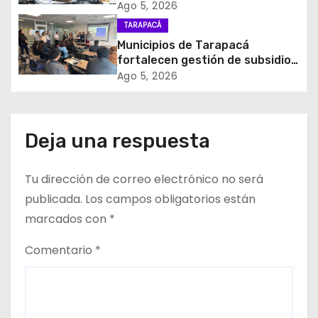
Nacional impulsará la inversión
d
Ago 5, 2026
y el empleo en Tarapacá
TARAPACÁ
e
Municipios de Tarapacá
fortalecen gestión de subsidios
e
de agua potable en jornada
Ago 5, 2026
regional organizada por Aguas
n
del Altiplano y ANDESS
t
Deja una respuesta
r
Tu dirección de correo electrónico no será
a
publicada.
Los campos obligatorios están
d
marcados con
*
a
Comentario
*
s