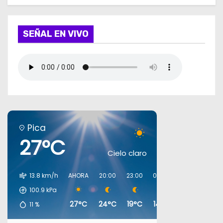
SEÑAL EN VIVO
Pica
27°C
Cielo claro
13.8 km/h
AHORA
20:00
23:00
02:00
05:00
08:0
100.9
kPa
27°C
24°C
19°C
14°C
13°C
16°
11
%