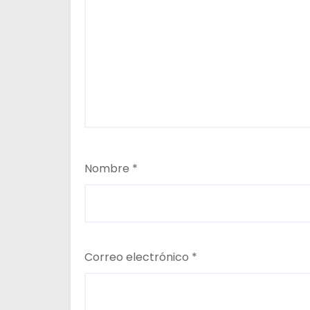
d
a
s
Nombre
*
Correo electrónico
*