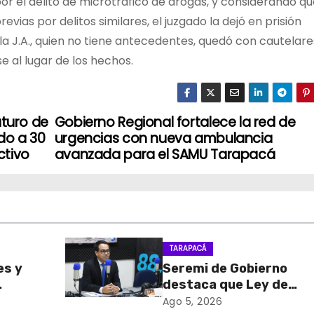
 el delito de microtráfico de drogas, y considerando qu
vias por delitos similares, el juzgado la dejó en prisión
a J.A., quien no tiene antecedentes, quedó con cautelare
e al lugar de los hechos.
uturo de
Gobierno Regional fortalece la red de
do a 30
urgencias con nueva ambulancia
ctivo
avanzada para el SAMU Tarapacá
TARAPACÁ
es y
Seremi de Gobierno
destaca que Ley de
sa de
Reconstrucción Nacion
Ago 5, 2026