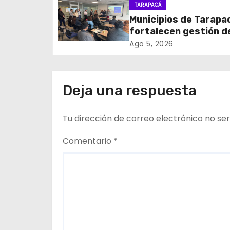
coordinación para el 
TARAPACÁ
i
de cables en desuso 
Municipios de Tarapa
Iquique
fortalecen gestión d
ó
subsidios de agua po
Ago 5, 2026
n
en jornada regional
organizada por Aguas
d
Altiplano y ANDESS
Deja una respuesta
e
Tu dirección de correo electrónico no ser
e
n
Comentario
*
t
r
a