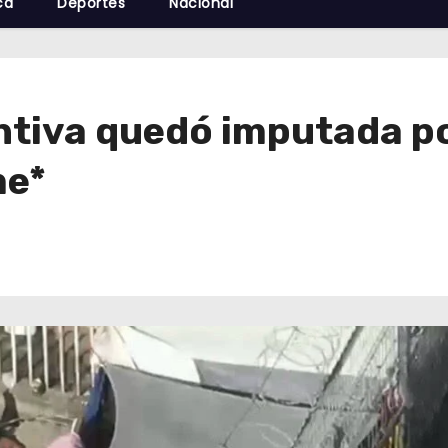
cá
Deportes
Nacional
entiva quedó imputada p
me*