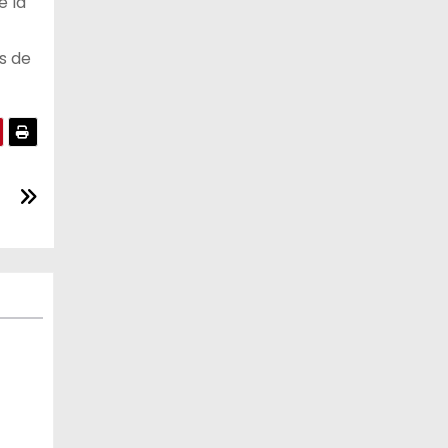
e la
s de
al