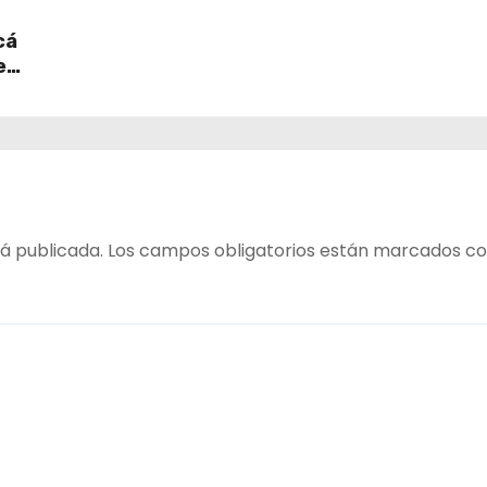
retiro
impulsará la inversión y
en
empleo en Tarapacá
cá
e
table
 del
á publicada.
Los campos obligatorios están marcados c