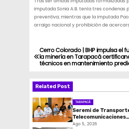
Tras ser ambas imputadas formalizadas por
imputada Sonia A.B. tenía tres condenas pre
preventiva; mientras que la imputada Paol
arraigo nacional y prohibición de acercars
Cerro Colorado | BHP impulsa el f
N
la minería en Tarapacá certifican
a
técnicos en mantenimiento predi
v
Related Post
e
g
TARAPACÁ
Seremi de Transport
a
Telecomunicaciones
c
encabezó primera me
Ago 5, 2026