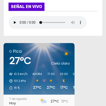
SEÑAL EN VIVO
Pica
27°C
Cielo claro
10.3 km/h
AHORA
17:00
20:00
23:00
02:00
05:0
101.2
kPa
27°C
27°C
17°C
15°C
13°C
12°C
16
%
7 de agosto
27°C
13°C
Hoy