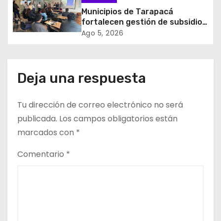
Municipios de Tarapacá
n
fortalecen gestión de subsidios
de agua potable en jornada
t
Ago 5, 2026
regional organizada por Aguas
del Altiplano y ANDESS
r
a
Deja una respuesta
d
Tu dirección de correo electrónico no será
a
publicada.
Los campos obligatorios están
marcados con
*
s
Comentario
*