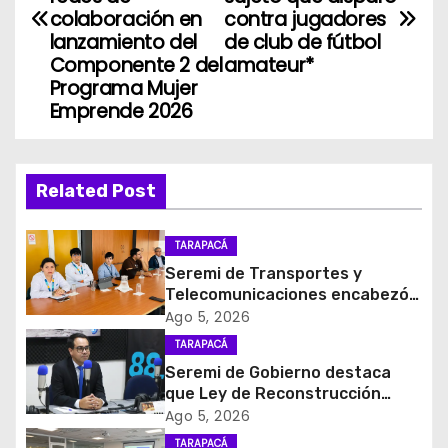
v
colaboración en
contra jugadores
lanzamiento del
de club de fútbol
e
Componente 2 del
amateur*
Programa Mujer
g
Emprende 2026
a
c
Related Post
i
TARAPACÁ
ó
Seremi de Transportes y
Telecomunicaciones encabezó
n
primera mesa de coordinación
Ago 5, 2026
para el retiro de cables en
d
TARAPACÁ
desuso en Iquique
Seremi de Gobierno destaca
e
que Ley de Reconstrucción
Nacional impulsará la inversión
Ago 5, 2026
e
y el empleo en Tarapacá
TARAPACÁ