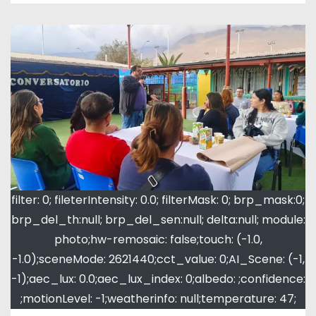
filter: 0; fileterIntensity: 0.0; filterMask: 0; brp_mask:0;
brp_del_th:null; brp_del_sen:null; delta:null; module:
photo;hw-remosaic: false;touch: (-1.0,
-1.0);sceneMode: 2621440;cct_value: 0;AI_Scene: (-1,
-1);aec_lux: 0.0;aec_lux_index: 0;albedo: ;confidence:
;motionLevel: -1;weatherinfo: null;temperature: 47;