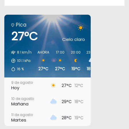
Pica
27°C
Cielo claro
8.1 km/h
AHORA
17:00
20:00
23:00
02:00
05:00
101.1
kPa
27°C
27°C
19°C
18°C
19°C
19°C
16
%
9 de agosto
27°C
12°C
Hoy
10 de agosto
29°C
18°C
Mañana
11 de agosto
28°C
19°C
Martes