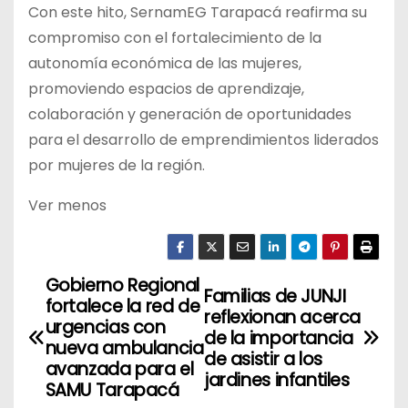
Con este hito, SernamEG Tarapacá reafirma su
compromiso con el fortalecimiento de la
autonomía económica de las mujeres,
promoviendo espacios de aprendizaje,
colaboración y generación de oportunidades
para el desarrollo de emprendimientos liderados
por mujeres de la región.
Ver menos
Gobierno Regional
N
Familias de JUNJI
fortalece la red de
reflexionan acerca
a
urgencias con
de la importancia
nueva ambulancia
de asistir a los
v
avanzada para el
jardines infantiles
SAMU Tarapacá