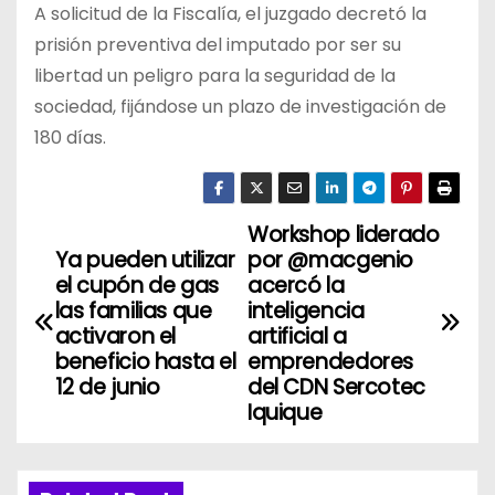
A solicitud de la Fiscalía, el juzgado decretó la
prisión preventiva del imputado por ser su
libertad un peligro para la seguridad de la
sociedad, fijándose un plazo de investigación de
180 días.
Workshop liderado
N
Ya pueden utilizar
por @macgenio
a
el cupón de gas
acercó la
las familias que
inteligencia
v
activaron el
artificial a
beneficio hasta el
emprendedores
e
12 de junio
del CDN Sercotec
Iquique
g
a