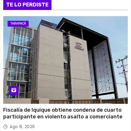
13 de agosto
TE LO PERDISTE
29°C
19°C
Jueves
14 de agosto
29°C
18°C
Viernes
TARAPACÁ
15 de agosto
26°C
15°C
Sábado
Fiscalía de Iquique obtiene condena de cuarto
participante en violento asalto a comerciante
Ago 8, 2026