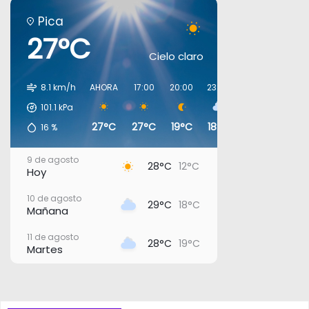
Pica
27°C
Cielo claro
8.1 km/h
AHORA
17:00
20:00
23:00
02:00
05:00
101.1
kPa
27°C
27°C
19°C
18°C
19°C
19°C
16
%
9 de agosto
28°C
12°C
Hoy
10 de agosto
29°C
18°C
Mañana
11 de agosto
28°C
19°C
Martes
12 de agosto
28°C
16°C
Miércoles