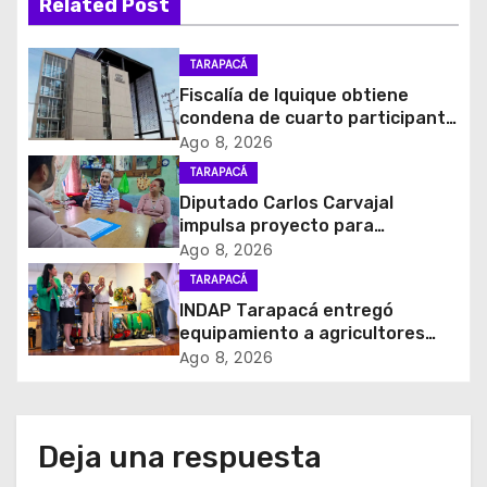
Related Post
c
i
TARAPACÁ
Fiscalía de Iquique obtiene
ó
condena de cuarto participante
en violento asalto a
Ago 8, 2026
n
comerciante
TARAPACÁ
d
Diputado Carlos Carvajal
impulsa proyecto para
e
homenajear en vida al campeón
Ago 8, 2026
mundial Raúl Choque
TARAPACÁ
e
INDAP Tarapacá entregó
equipamiento a agricultores
n
para prevenir la mosca de la
Ago 8, 2026
fruta en Pica
t
r
Deja una respuesta
a