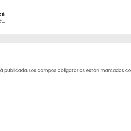
retiro
impulsará la inversión y
en
empleo en Tarapacá
cá
e
table
 del
á publicada.
Los campos obligatorios están marcados c