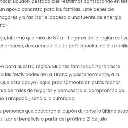
 Ignacio Boudon, destacó que «estamos constatando en te
un apoyo concreto para las familias. Este beneficio
 hogares y a facilitar el acceso a una fuente de energía
na».
laja, informó que más de 87 mil hogares de la región activ
l proceso, destacando la alta participación de las famili
vo para nuestra región. Muchas familias utilizarán este
 a las festividades de La Tirana y, posteriormente, a la
 Que este apoyo llegue precisamente en estas fechas
nomía de miles de hogares y demuestra el compromiso del
de Tarapacá», señaló la autoridad.
s personas que activaron el cupón durante la última etap
ilizar el beneficio a partir del próximo 21 de julio.