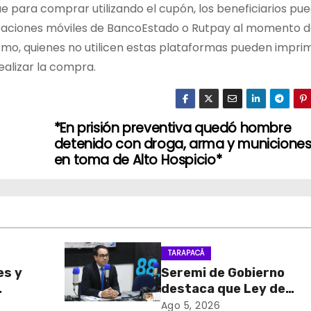
e para comprar utilizando el cupón, los beneficiarios pu
licaciones móviles de BancoEstado o Rutpay al momento d
smo, quienes no utilicen estas plataformas pueden imprim
ealizar la compra.
*En prisión preventiva quedó hombre
detenido con droga, arma y municione
en toma de Alto Hospicio*
TARAPACÁ
es y
Seremi de Gobierno
destaca que Ley de
sa de
Reconstrucción Nacion
Ago 5, 2026