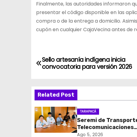
Finalmente, las autoridades informaron qu
presentar el código disponible en las ap
compra o de la entrega a domicilio. Asimi
cupón en cualquier CajaVecina antes de r
N
Sello artesanía indígena inicia
convocatoria para versión 2026
a
v
Related Post
e
g
TARAPACÁ
Seremi de Transport
a
Telecomunicaciones
c
encabezó primera me
Ago 5, 2026