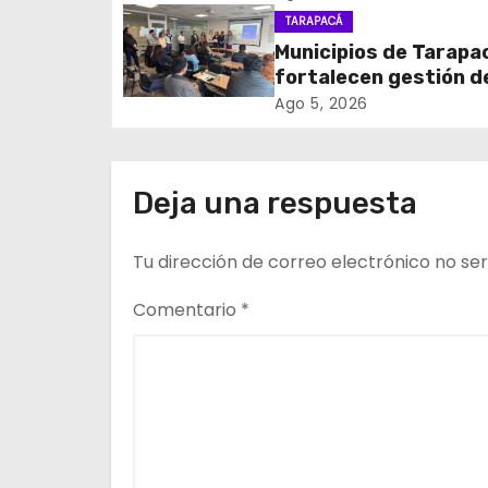
coordinación para el 
TARAPACÁ
i
de cables en desuso 
Municipios de Tarapa
Iquique
fortalecen gestión d
ó
subsidios de agua po
Ago 5, 2026
n
en jornada regional
organizada por Aguas
d
Altiplano y ANDESS
Deja una respuesta
e
Tu dirección de correo electrónico no ser
e
n
Comentario
*
t
r
a