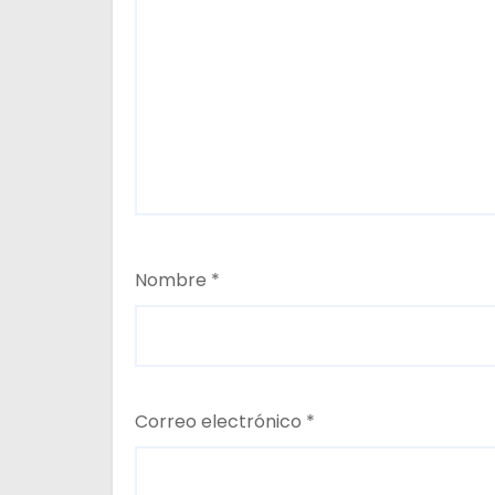
d
a
s
Nombre
*
Correo electrónico
*