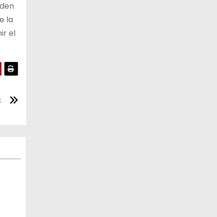
eden
e la
ir el
s
al