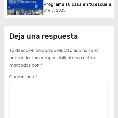
n
Programa Tu casa en tu escuela
Ene 7, 2025
d
e
Deja una respuesta
e
n
Tu dirección de correo electrónico no será
publicada.
Los campos obligatorios están
t
marcados con
*
r
Comentario
*
a
d
a
s