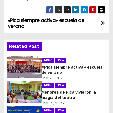
«Pica siempre activa» escuela de
N
verano
a
v
Related Post
e
NIÑEZ
PICA
g
«Pica siempre activa» escuela
de verano
a
Ene 26, 2025
c
NIÑEZ
PICA
Menores de Pica vivieron la
i
magia del teatro
Ene 14, 2025
ó
NIÑEZ
PICA