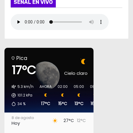
SEÑAL EN VIVO
Pica
17°C
Cielo claro
5.3 km/h
AHORA
02:00
05:00
08:00
11:00
14:00
101.2
kPa
17°C
15°C
13°C
16°C
23°C
27°C
34
%
8 de agosto
27°C
12°C
Hoy