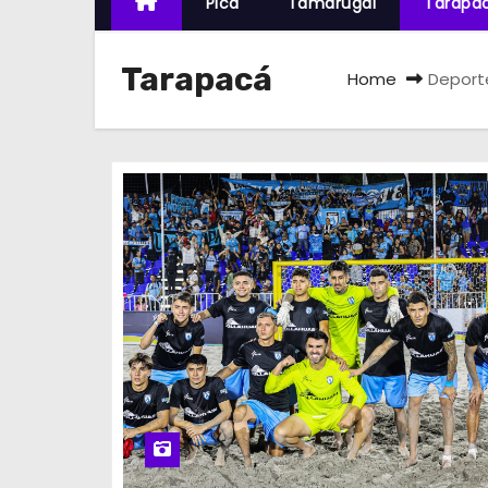
Pica
Tamarugal
Tarapa
Tarapacá
Home
Deporte